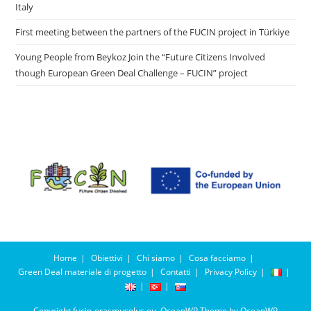
Italy
First meeting between the partners of the FUCIN project in Türkiye
Young People from Beykoz Join the “Future Citizens Involved
though European Green Deal Challenge – FUCIN” project​
Home
Obiettivi
Chi siamo
Cosa facciamo
Green Deal materiale di progetto
Contatti
Privacy Policy
Copyright fucin-erasmusplus.eu. OceanWP Theme by OceanWP